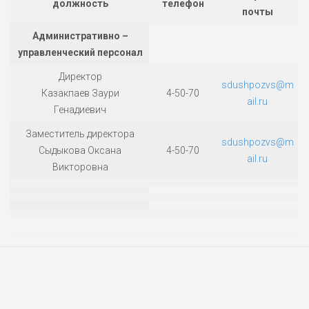
должность
телефон
почты
Отделение лыжных гонок
Административно –
Отделение спортивного ориентирования
управленческий персонал
ФИНАНСОВО-ХОЗЯЙСТВЕННАЯ ЧАСТЬ
Директор
МАТЕРИАЛЬНО-ТЕХНИЧЕСКОЕ
sdushpozvs@m
Казакпаев Заури
4-50-70
ОБЕСПЕЧЕНИЕ И ОСНАЩЕННОСТЬ
ail.ru
Генадиевич
ОБРАЗОВАТЕЛЬНОГО ПРОЦЕССА
ВАКАНСИИ
Заместитель директора
sdushpozvs@m
Сыдыкова Оксана
4-50-70
Документы
ail.ru
Викторовна
Учредительные документы
Федеральные стандарты спортивной подготовки
Контакты
Противодействие коррупции
Нормативно-правовые акты в области борьбы с
коррупцией