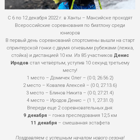
С 6 по 12 декабря 2022 г. в Ханты – Мансийске проходят
Всероссийские соревнования по биатлону среди
юниоров
В первый день соревнований спортсмены вышли на старт
спринтерской гонки с двумя огневыми рубежами (лежка,
стойка) и дистанцией 10 км. Из 85 участников
Денис
Иродов
стал четвёртым, уступив 10 секунд третьему
месту!
1 место – Домичек Олег – (0 0, 26:56.2)
2 место – Ковалев Алексей – (0 0, 27:13.6)
3 место – Блинов Никита – (0 0, 27:21.4)
4 место – Иродов Денис – (1 1, 27:31.0)
Впереди еще 2 соревновательных дня:
9 декабря
– гонка преследования 12,5 км
11 декабря
– смешанная эстафета
Поздравляем с успешным началом нового сезона!