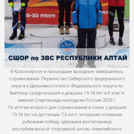
Методические материалы
Обратная связь для сообщений о фактах коррупции
«Прямая линия» по вопросам антикоррупционного
просвещения
Формы документов, связанных с противодействием
коррупции, для заполнения
Доклады, отчеты, обзоры, статистическая
информация
Информация о мероприятиях
В Красноярске в прошедшие выходные завершились
соревнования: Первенство Сибирского федерального
Протоколы соревнований
округа и Дальневосточного Федерального округа по
Наблюдательный совет
биатлону среди юношей и девушек 15-18 лет и II этап IV
зимней Спартакиады молодежи России 2023 г.
Профилактика безнадзорности и правонарушений
По итогам второго дня соревнований в гонке у девушек
несовершеннолетних в АУ ДО РА «СШОР по ЗВС»
15-16 лет на дистанции 7,5 км с четырьмя огневыми
Арина Кусургашева вторая на Кубке России!
рубежами победу одержала воспитанница
республиканской спортивной школы олимпийского