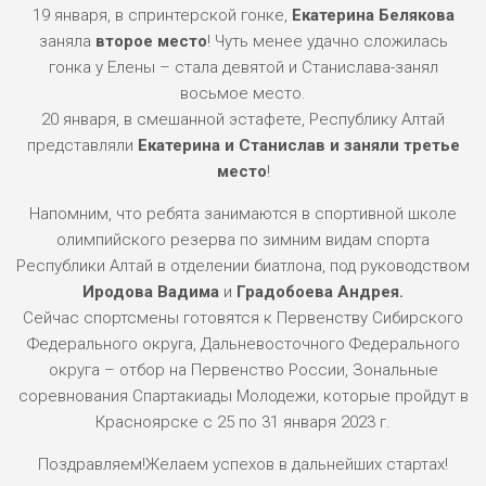
19 января, в спринтерской гонке,
Екатерина Белякова
заняла
второе место
! Чуть менее удачно сложилась
гонка у Елены – стала девятой и Станислава-занял
восьмое место.
20 января, в смешанной эстафете, Республику Алтай
представляли
Екатерина и Станислав и заняли третье
место
!
Напомним, что ребята занимаются в спортивной школе
олимпийского резерва по зимним видам спорта
Республики Алтай в отделении биатлона, под руководством
Иродова Вадима
и
Градобоева Андрея.
Сейчас спортсмены готовятся к Первенству Сибирского
Федерального округа, Дальневосточного Федерального
округа – отбор на Первенство России, Зональные
соревнования Спартакиады Молодежи, которые пройдут в
Красноярске с 25 по 31 января 2023 г.
Поздравляем!Желаем успехов в дальнейших стартах!