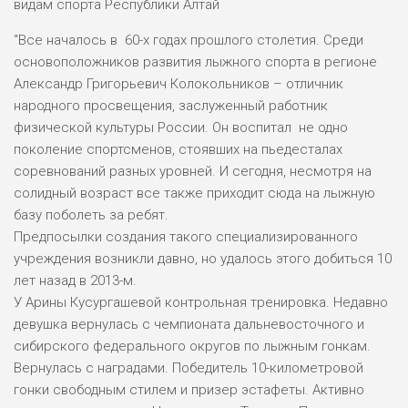
видам спорта Республики Алтай
Методические материалы
Обратная связь для сообщений о фактах коррупции
“Все началось в 60-х годах прошлого столетия. Среди
основоположников развития лыжного спорта в регионе
«Прямая линия» по вопросам антикоррупционного
Александр Григорьевич Колокольников – отличник
просвещения
народного просвещения, заслуженный работник
Формы документов, связанных с противодействием
физической культуры России. Он воспитал не одно
коррупции, для заполнения
поколение спортсменов, стоявших на пьедесталах
Доклады, отчеты, обзоры, статистическая
соревнований разных уровней. И сегодня, несмотря на
информация
солидный возраст все также приходит сюда на лыжную
Информация о мероприятиях
базу поболеть за ребят.
Предпосылки создания такого специализированного
Протоколы соревнований
учреждения возникли давно, но удалось этого добиться 10
лет назад в 2013-м.
Наблюдательный совет
У Арины Кусургашевой контрольная тренировка. Недавно
Профилактика безнадзорности и правонарушений
девушка вернулась с чемпионата дальневосточного и
несовершеннолетних в АУ ДО РА «СШОР по ЗВС»
сибирского федерального округов по лыжным гонкам.
Арина Кусургашева вторая на Кубке России!
Вернулась с наградами. Победитель 10-километровой
гонки свободным стилем и призер эстафеты. Активно