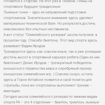
готовится к стартам. На этот раз в Тюмени. Планы на
спортивное будущеe грандиозные.
Лыжные гонки – одно из направлений подготовки
спортсменов. Значительное внимание здесь уделяют
материально-технической базе. Но результата достичь
невозможно без опытных наставников.
А вот статус “Олимпийского резерва” школа получила в
прошлом году. Спасибо биатлону. Этот вид спорта здесь
развивает Вадим Иродов.
Тренируются здесь как совсем юные, так и уже успевшие
достичь высот в спортивной карьере ребята.(Один из них
биатлонист Денис Иродов – трехкратный победитель
юношеского первенства мира и серебряный призер
юношеских олимпийских игр. ) Совсем скоро, кстати,
здесь в Горно-Алтайске появится и свой полигон для
стрельбы, пока же спортсмены выполняют тренаж –
имитацию.
Сегодня школа олимпийского резерва по зимним видам
спорта РА – это 4 отделения – биатлон, триатлон, лыжные