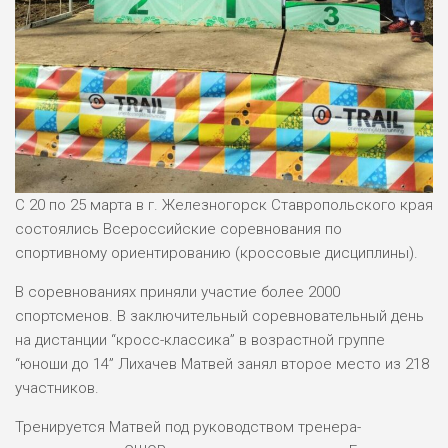
Методические материалы
Обратная связь для сообщений о фактах коррупции
«Прямая линия» по вопросам антикоррупционного
просвещения
Формы документов, связанных с противодействием
коррупции, для заполнения
Доклады, отчеты, обзоры, статистическая
информация
С 20 по 25 марта в г. Железногорск Ставропольского края
состоялись Всероссийские соревнования по
Информация о мероприятиях
спортивному ориентированию (кроссовые дисциплины).
Протоколы соревнований
В соревнованиях приняли участие более 2000
Наблюдательный совет
спортсменов. В заключительный соревновательный день
на дистанции “кросс-классика” в возрастной группе
Профилактика безнадзорности и правонарушений
“юноши до 14” Лихачев Матвей занял второе место из 218
несовершеннолетних в АУ ДО РА «СШОР по ЗВС»
участников.
Арина Кусургашева вторая на Кубке России!
Тренируется Матвей под руководством тренера-