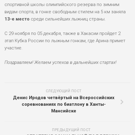
Методические материалы
спортивной школы олимпийского резерва по зимним
видам спорта, в гонке свободным стилем на 5 км заняла
Обратная связь для сообщений о фактах коррупции
13-е место
среди сильнейших лыжниц страны.
«Прямая линия» по вопросам антикоррупционного
просвещения
С 29 ноября по 05 декабря, также в Хакасии пройдет 2
Формы документов, связанных с противодействием
этап Кубка России по лыжным гонкам, где Арина примет
коррупции, для заполнения
участие.
Доклады, отчеты, обзоры, статистическая
информация
Поздравляем! Желаем успехов в дальнейших стартах!
Информация о мероприятиях
Протоколы соревнований
СЛЕДУЮЩИЙ ПОСТ
Наблюдательный совет
Денис Иродов четвёртый на Всероссийских
соревнованиях по биатлону в Ханты-
Профилактика безнадзорности и правонарушений
несовершеннолетних в АУ ДО РА «СШОР по ЗВС»
Мансийске
Арина Кусургашева вторая на Кубке России!
ПРЕДЫДУЩИЙ ПОСТ