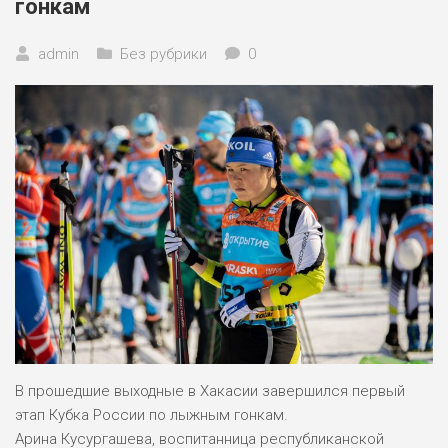
гонкам
Отделение лыжных гонок
admin
Без рубрики
Отделение спортивного ориентирования
0
ФИНАНСОВО-ХОЗЯЙСТВЕННАЯ ЧАСТЬ
МАТЕРИАЛЬНО-ТЕХНИЧЕСКОЕ
ОБЕСПЕЧЕНИЕ И ОСНАЩЕННОСТЬ
ОБРАЗОВАТЕЛЬНОГО ПРОЦЕССА
ВАКАНСИИ
Документы
Учредительные документы
Федеральные стандарты спортивной подготовки
Контакты
Противодействие коррупции
В прошедшие выходные в Хакасии завершился первый
Нормативно-правовые акты в области борьбы с
этап Кубка России по лыжным гонкам.
коррупцией
Арина Кусургашева, воспитанница республиканской